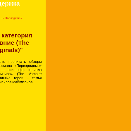
держка
3
...
»
Последняя »
 категория
вние (The
ginals)"
ете прочитать обзоры
сериала «Первородные»
s) — спин-офф сериала
ампира» (The Vampire
главные герои – семья
мпиров Майклсонов.