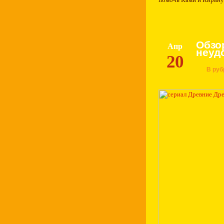
Обзо
Апр
неуд
20
В руб