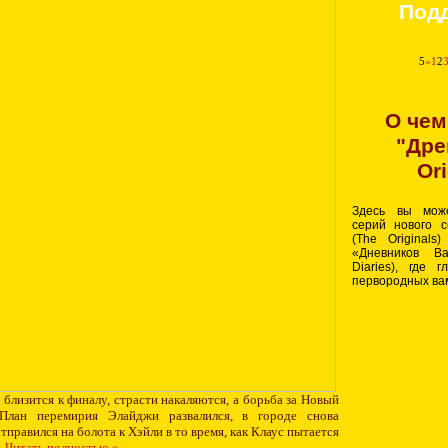
Под
5
«
1
2
О чем
"Дре
Ori
Здесь вы мож
серий нового 
(The Original
«Дневников В
Diaries), где 
первородных ва
близится к финалу, страсти накаляются, а борьба за Новый
 План перемирия Элайджи развалился, в городе снова
правился на болота к Хэйли в то время, как Клаус пытается
.
Читать полностью »