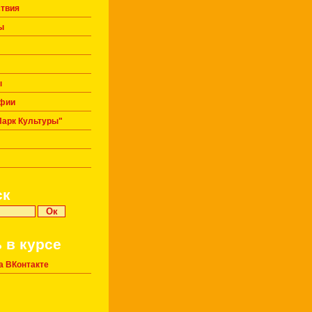
твия
ы
ы
фии
Парк Культуры"
ск
 в курсе
а ВКонтакте