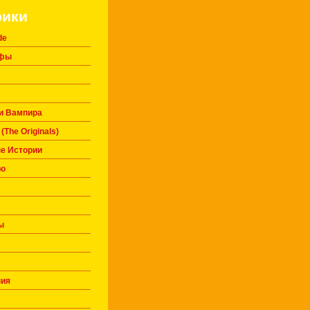
рики
de
афы
и Вампира
(The Originals)
е Истории
ью
ы
ния