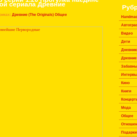
бой сериала Древние
Руб
риках:
Древние (The Originals)
Общее
Handma
Автогр
Видео
Дети
Дневник
Древние 
Забавны
Интерв
Кино
Книги
Концерт
Мода
Общее
Отноше
Подарки