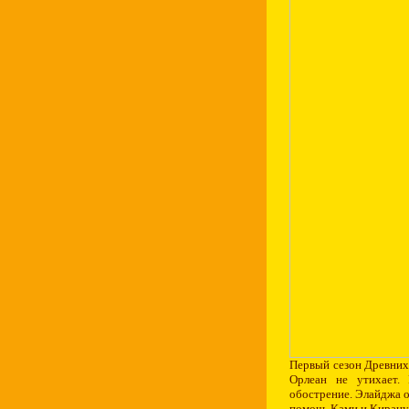
Первый сезон Древних 
Орлеан не утихает.
обострение. Элайджа от
помочь Ками и Кирану