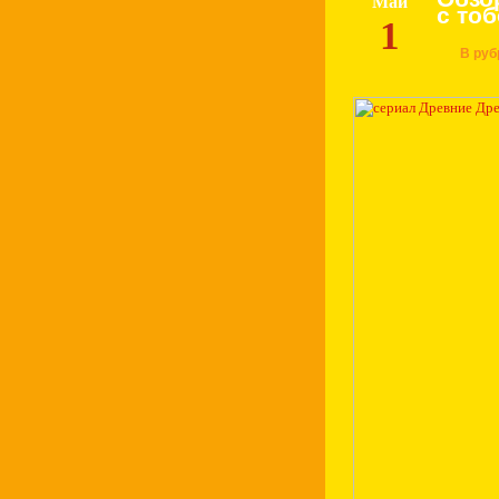
Май
с то
1
В руб