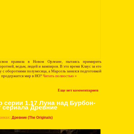
свои правила в Новом Орлеане, пытаясь примирить
отней, ведьм, людей и вампиров. В это время Клаус за его
у с оборотнями полумесяца, а Марсель занялся подготовкой
о продержится мир в НО?
Читать полностью »
Еще нет комментариев
р серии 1.17 Луна над Бурбон-
т сериала Древние
риках:
Древние (The Originals)