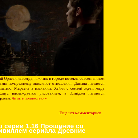
й Орлеан навсегда, и жизнь в городе потекла совсем в ином
дьмы по-прежнему выясняют отношения, Давина пытается
магию, Марсель в изгнании, Хэйли с семьей ждет, когда
 Клаус наслаждается рисованием, а Элайджа пытается
рлеан.
Читать полностью »
Еще нет комментариев
р серии 1.16 Прощание со
ивиллем сериала Древние