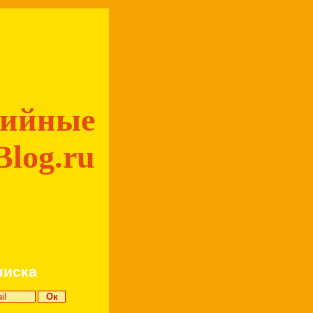
дийные
Blog.ru
писка