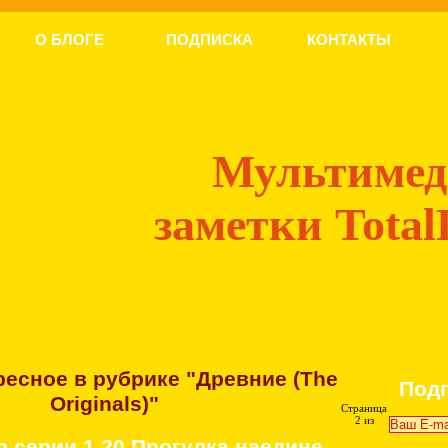
О БЛОГЕ
ПОДПИСКА
КОНТАКТЫ
Мультиме
заметки Total
есное в рубрике "Древние (The
Под
Originals)"
Страница
2 из
р серии 1.20 Прогулка наедине