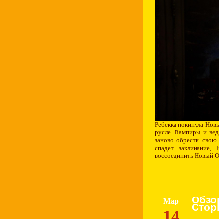
Ребекка покинула Новы
русле. Вампиры и ве
заново обрести свою 
спадет заклинание,
воссоединить Новый О
Обзо
Мар
Стор
14