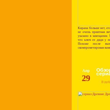
Кирана больше нет, ег
не очень приятная ли
указано в завещании.
что ключ ее дяди у н
Похоже после вых
скомпрометировав вам
Обзо
Апр
сери
29
В руб