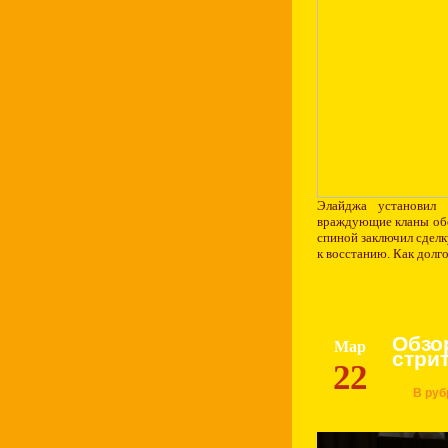
Элайджа установил 
враждующие кланы обор
спиной заключил сделк
к восстанию. Как долг
Обзо
Мар
стри
22
В руб