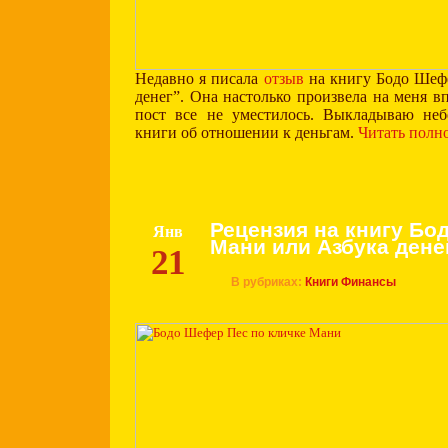
Недавно я писала
отзыв
на книгу Бодо Шеф
денег”. Она настолько произвела на меня в
пост все не уместилось. Выкладываю не
книги об отношении к деньгам.
Читать полн
Рецензия на книгу Б
Янв
Мани или Азбука дене
21
В рубриках:
Книги
Финансы