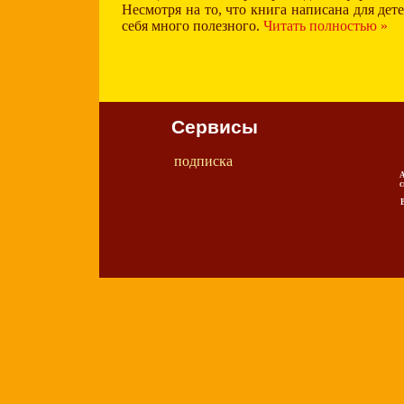
Несмотря на то, что книга написана для дете
себя много полезного.
Читать полностью »
Сервисы
подписка
А
с
В