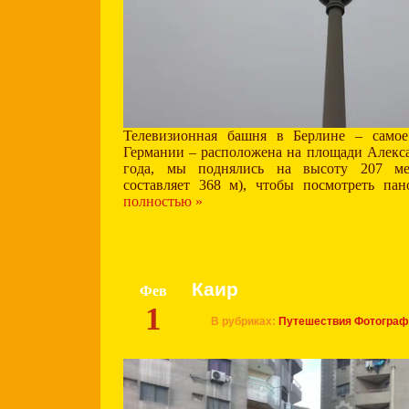
Телевизионная башня в Берлине – самое
Германии – расположена на площади Алекс
года, мы поднялись на высоту 207 ме
составляет 368 м), чтобы посмотреть па
полностью »
Каир
Фев
1
В рубриках:
Путешествия
Фотограф