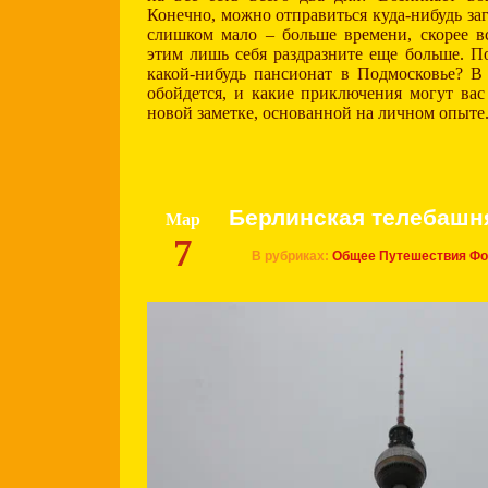
Конечно, можно отправиться куда-нибудь заг
слишком мало – больше времени, скорее вс
этим лишь себя раздразните еще больше. П
какой-нибудь пансионат в Подмосковье? В
обойдется, и какие приключения могут вас
новой заметке, основанной на личном опыте
Берлинская телебашн
Мар
7
В рубриках:
Общее
Путешествия
Фо