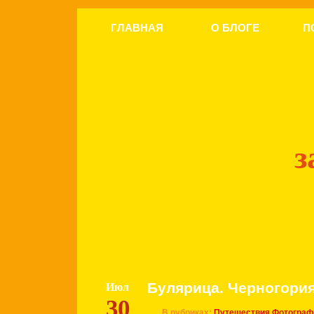
ГЛАВНАЯ
О БЛОГЕ
П
з
Булярица. Черногори
Июл
30
В рубриках:
Путешествия
Фотограф