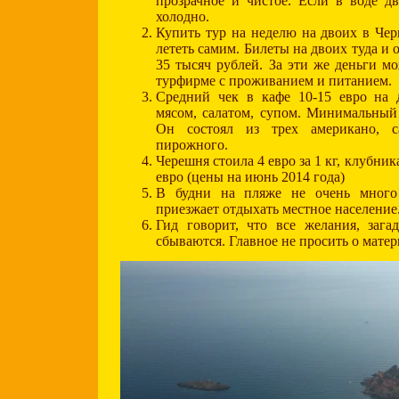
прозрачное и чистое. Если в воде дв
холодно.
Купить тур на неделю на двоих в Че
лететь самим. Билеты на двоих туда и о
35 тысяч рублей. За эти же деньги м
турфирме с проживанием и питанием.
Средний чек в кафе 10-15 евро на д
мясом, салатом, супом. Минимальный
Он состоял из трех американо, с
пирожного.
Черешня стоила 4 евро за 1 кг, клубника
евро (цены на июнь 2014 года)
В будни на пляже не очень много
приезжает отдыхать местное население
Гид говорит, что все желания, зага
сбываются. Главное не просить о мате