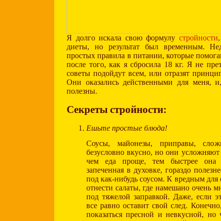
Я долго искала свою формулу
стройности
диеты, но результат был временным. Не
простых правила в питании, которые помога
после того, как я сбросила 18 кг. Я не пр
советы подойдут всем, или отразят принци
Они оказались действенными для меня, и
полезны.
Секреты стройности:
Ешьте простые блюда!
Соусы, майонезы, приправы, сло
безусловно вкусно, но они усложняют 
чем еда проще, тем быстрее она у
запеченная в духовке, гораздо полезн
под как-нибудь соусом. К вредным дл
отнести салаты, где намешано очень м
под тяжелой заправкой. Даже, если эт
все равно оставит свой след. Конечно
показаться пресной и невкусной, но 