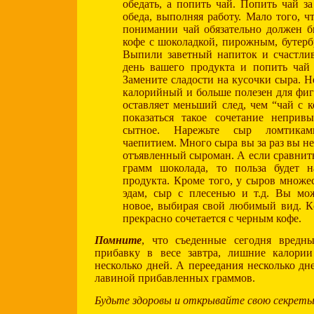
обедать, а попить чай. Попить чай за
обеда, выполняя работу. Мало того, ч
понимании чай обязательно должен б
кофе с шоколадкой, пирожным, бутербр
Выпили заветный напиток и счастлив
день вашего продукта и попить чай
Замените сладости на кусочки сыра. Н
калорийный и больше полезен для фиг
оставляет меньший след, чем “чай с 
показаться такое сочетание неприв
сытное. Нарежьте сыр ломтикам
чаепитием. Много сыра вы за раз вы не
отъявленный сыроман. А если сравнить
грамм шоколада, то польза будет н
продукта. Кроме того, у сыров множес
эдам, сыр с плесенью и т.д. Вы мож
новое, выбирая свой любимый вид. К
прекрасно сочетается с черным кофе.
Помните
, что съеденные сегодня вредн
прибавку в весе завтра, лишние калории
несколько дней. А переедания несколько дн
лавиной прибавленных граммов.
Будьте здоровы и открывайте свою секрет