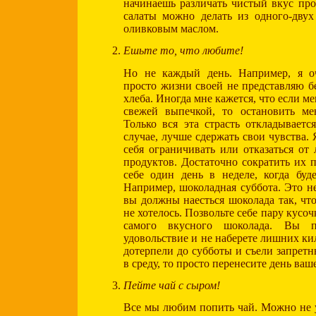
начинаешь различать чистый вкус про
салаты можно делать из одного-двух
оливковым маслом.
Ешьте то, что любите!
Но не каждый день. Например, я о
просто жизни своей не представляю бе
хлеба. Иногда мне кажется, что если ме
свежей выпечкой, то остановить ме
Только вся эта страсть откладываетс
случае, лучше сдержать свои чувства.
себя ограничивать или отказаться о
продуктов. Достаточно сократить их 
себе один день в неделе, когда буд
Например, шоколадная суббота. Это не
вы должны наесться шоколада так, ч
не хотелось. Позвольте себе пару кусоч
самого вкусного шоколада. Вы по
удовольствие и не наберете лишних ки
дотерпели до субботы и съели запретн
в среду, то просто перенесите день ваш
Пейте чай с сыром!
Все мы любим попить чай. Можно не у