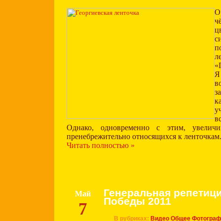
О
ч
ц
с
п
л
«
Я
в
з
у
в
Однако, одновременно с этим, увеличи
пренебрежительно относящихся к ленточкам
Читать полностью »
Генеральная репетиц
Май
Победы 2011
7
В рубриках:
Видео
Общее
Фотогра