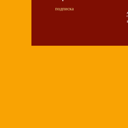
подписка
А
с
В