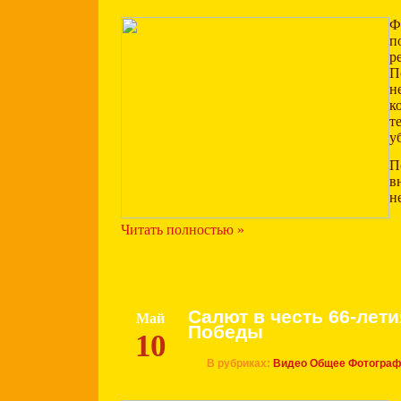
Ф
п
р
н
к
т
у
П
в
н
Читать полностью »
Салют в честь 66-лет
Май
Победы
10
В рубриках:
Видео
Общее
Фотогра