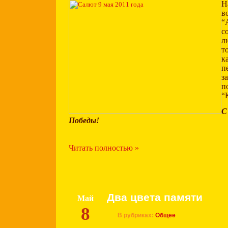
Н
“
с
л
т
к
п
з
п
“
С
Победы!
Читать полностью »
Два цвета памяти
Май
8
В рубриках:
Общее