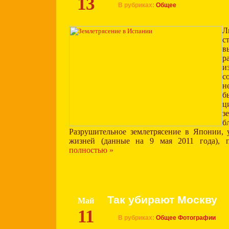
13
В рубриках:
Общее
Л
с
в
р
и
с
н
б
ц
з
б
Разрушительное землетрясение в Японии, 
жизней (данные на 9 мая 2011 года), 
полностью »
Так убирают Москву
Май
11
В рубриках:
Общее
Фотографии