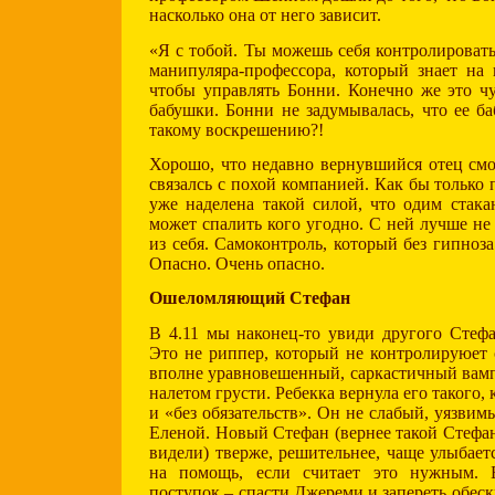
насколько она от него зависит.
«Я с тобой. Ты можешь себя контролировать
манипуляра-профессора, который знает на 
чтобы управлять Бонни. Конечно же это ч
бабушки. Бонни не задумывалась, что ее ба
такому воскрешению?!
Хорошо, что недавно вернувшийся отец смог
связалсь с похой компанией. Как бы только
уже наделена такой силой, что одим стак
может спалить кого угодно. С ней лучше не
из себя. Самоконтроль, который без гипноз
Опасно. Очень опасно.
Ошеломляющий Стефан
В 4.11 мы наконец-то увиди другого Стефа
Это не риппер, который не контролируюет 
вполне уравновешенный, саркастичный вамп
налетом грусти. Ребекка вернула его такого, 
и «без обязательств». Он не слабый, уязви
Еленой. Новый Стефан (вернее такой Стефан
видели) тверже, решительнее, чаще улыбает
на помощь, если считает это нужным. Б
поступок – спасти Джереми и запереть обес