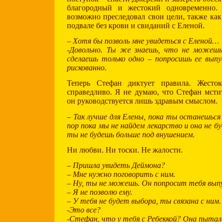
благородный и жестокий одновременно.
возможно преследовал свои цели, также как
подвале без крови и свиданий с Еленой.
– Хотя бы позволь мне увидеться с Еленой…
-Довольно. Ты же знаешь, что не можеш
сделаешь только одно – попросишь ее вып
рискованно.
Теперь Стефан диктует правила. Жест
справедливо. Я не думаю, что Стефан мсти
он руководствуется лишь здравым смыслом.
– Так лучше для Елены, пока ты останешься
пор пока мы не найдем лекарство и она не бу
ты не будешь больше под внушением.
Ни любви. Ни тоски. Не жалости.
– Пришла увидеть Деймона?
– Мне нужно поговорить с ним.
– Ну, ты не можешь. Он попросит тебя вып
– Я не позволю ему.
– У тебя не будет выбора, ты связана с ним.
-Это все?
-Стефан, что у тебя с Ребеккой? Она пытал