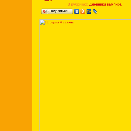
В рубриках:
Дневники вампира
Поделиться…