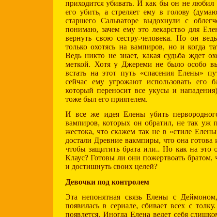
приходится убивать. И как бы он не любил
его убить, а стреляет ему в голову (дума
старшего Сальваторе выдохнули с облег
понимаю, зачем ему это лекарство для Еле
вернуть свою сестру-человека. Но он вед
только охотясь на вампиров, но и когда та
Ведь никто не знает, какая судьба ждет о
меткой. Хотя у Джереми не было особо в
встать на этот путь «спасения Елены» п
сейчас ему угрожают использовать его б
который переносит все укусы и нападения)
тоже был его приятелем.
И все же идея Елены убить первородног
вампиров, которых он обратил, не так уж п
жестока, что скажем так не в «стиле Елены
достали Древние вакмпиры, что она готова 
чтобы защитить брата или.. Но как на это 
Клаус? Готовы ли они пожертвоать братом, 
и достишнуть своих целей?
Девочки под контролем
Эта непонятная связь Елены с Деймоном
появилась в сериале, сбивает всех с толку
появлется. Иногда Елена ведет себя слишко