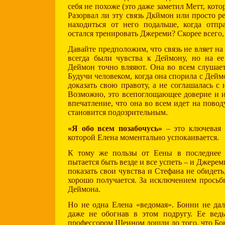
себя не похоже (это даже заметил Метт, котор
Разорвал ли эту связь Дкймон или просто р
находиться от него подальше, когда отпр
остался тренировать Джереми? Скорее всего, 
Давайте предположим, что связь не вляет на
всегда были чувства к Деймону, но на ее
Деймон точно вляяют. Она во всем слушает
Будучи человеком, когда она спорила с Деймо
доказать свою правоту, а не соглашалась с
Возможно, это всепоглощающее доверие и и
впечатление, что она во всем идет на пово
становится подозрительным.
«Я обо всем позабочусь»
– это ключевая
которой Елена моментально успокаивается.
К тому же пользы от Еены в последнее 
пытается быть везде и все успеть – и Джере
показать свои чувства и Стефана не обидеть,
хорошо получается. За исключением просьб
Деймона.
Но не одна Елена «ведомая». Бонни не дал
даже не обогнав в этом подругу. Ее вед
профессором Шеином дошли до того, что Бон