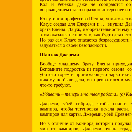
Кол и Ребекка даже не собираются об
возрващением стало гораздно интереснее и о
Кол утопил профессора Шеина, уничтожел в
Клаус создал для Джереми и … внушил Де
брата Елены! Да уж, изобретательности ему 
этом оказался не при чем, как будто для него
Но раз сам Клаус опасается безрассудности
задуматься о своей безопасности.
Шантаж Джереми
Вообще младшему брату Елены приходяит
Вспомните подростка из первого сезона, с
убитого горем и принимающего наркотики. 
никому не было дела, он превратился в муж
что-то требуют.
«Убивать – теперь это твоя работа» (с) Кл
Джереми, убей гибрида, чтобы спасти 
вампира, чтобы татуировка начала расти
вампиров для карты. Джереми, убей Древнег
Но в отличие от Коннора, который получал
мир от вампиров, Джереми очень страда