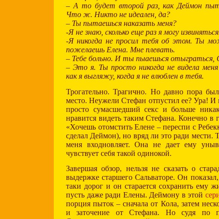
– А то будет второй раз, как Деймон пы
Что ж. Никто не идеален, да?
– Ты пытаешься наказать меня?
-Я не знаю, сколько еще раз я могу извиняться
-Я никогда не просил тебя об этом. Ты м
пожелаешь Елена. Мне плевать.
– Тебе больно. И ты пыаешься отыграться,
– Это я. Ты просто никогда не видела меня
как я выгляжу, когда я не влюблен в тебя.
Трогательно. Трагично. Но давно пора бы
место. Неужели Стефан отпустил ее? Ура! И 
просто сумасшедший секс и больше никак
нравится видеть таким Стефана. Конечно в 
«Хочешь отомстить Елене – переспи с Ребекк
сделал Деймон), но вряд ли это ради мести.
меня входновляет. Она не дает ему уны
чувствует себя такой одинокой.
Завершая обзор, нельзя не сказать о стар
выдержке старшего Сальваторе. Он показал,
таки дорог и он старается сохранить ему ж
пусть даже ради Елены. Деймону в этой
сер
порция пыток – сначала от Кола, затем нес
и заточение от Стефана. Но судя по п