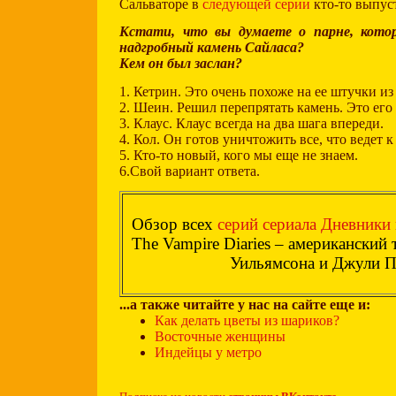
Сальваторе в
следующей серии
кто-то выпус
Кстати, что вы думаете о парне, кот
надгробный камень Сайласа?
Кем он был заслан?
1. Кетрин. Это очень похоже на ее штучки из
2. Шеин. Решил перепрятать камень. Это его 
3. Клаус. Клаус всегда на два шага впереди.
4. Кол. Он готов уничтожить все, что ведет к
5. Кто-то новый, кого мы еще не знаем.
6.Свой вариант ответа.
Обзор всех
серий сериала Дневники 
The Vampire Diaries – американский 
Уильямсона и Джули П
...а также читайте у нас на сайте еще и:
Как делать цветы из шариков?
Восточные женщины
Индейцы у метро