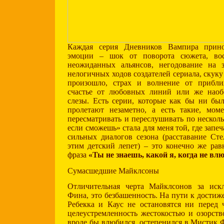
Каждая серия Дневников Вампира прин
эмоции – шок от поворота сюжета, вос
неожиданных альянсов, негодование на 
нелогичных ходов создателей сериала, скуку 
произошло, страх и волнение от прибли
счастье от любовных линий или же наоб
слезы. Есть серии, которые как бы ни бы
пролетают незаметно, а есть такие, мом
пересматривать и переслушивать по несколь
если сможешь» стала для меня той, где запеч
сильных диалогов сезона (расставание Ст
этим детский лепет) – это конечно же ра
фраза
«Ты не знаешь, какой я, когда не вл
Сумасшедшие Майклсоны
Отличительная черта Майклсонов за ис
Фина, это безбашенность. На пути к достиж
Ребекка и Каус не остановятся ни перед 
целеустремленность жестокостью и озорст
вроде бы влюбился, остепенился в Мистик Ф