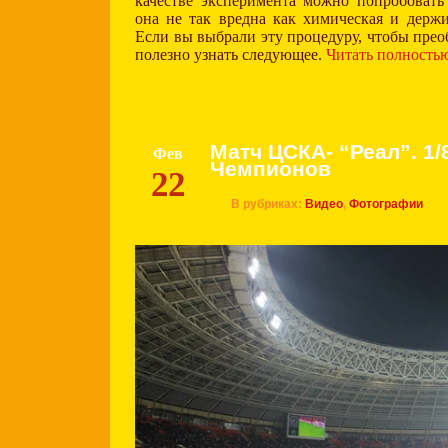
качестве эксперимента можно попробовать
она не так вредна как химическая и держи
Если вы выбрали эту процедуру, чтобы преоб
полезно узнать следующее.
Читать полность
Матч ЦСКА- “Реал”. 1/
Фев
Чемпионов
22
В рубриках:
Видео
,
Фотографии