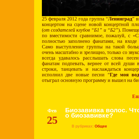
25 февраля 2012 года группа “
Ленинград
” 
концертом на сцене новой концертной пло
(
от создателей клубов “Б1” и “Б2”
). Помеще
по вместимости сравнимое, пожалуй, с «Cr
полностью заполнено фанатами, на входе 
Само выступление группы на такой боль
очень масштабно и зрелищно, только со зву
всегда удавалось расслышать слова пес
фанатам подпевать, вернее от всей души 
строки, танцевать и наслаждаться конц
исполнил две новые песни “
Где моя во
отыграл основную программу и вышел на би
Ещ
Биозавивка волос. Чт
Фев
о биозавивке?
25
В рубриках:
Общее