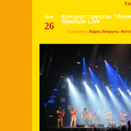
Ещ
Концерт группы “Лени
Фев
Stadium Live
26
В рубриках:
Видео
,
Концерты
,
Фото