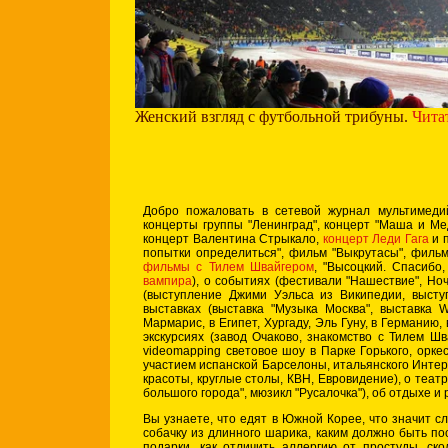
Женский взгляд с футбольной трибуны.
Чита
Добро пожаловать в сетевой журнал мультимедий
концерты группы "Ленинград", концерт "Маша и Ме
концерт Валентина Стрыкало,
концерт Леди Гага
и п
попытки определиться", фильм "Выкрутасы", фильм
фильмы с Тилем Швайгером
, "Высоцкий. Спасибо
вампира
), о событиях (фестивали "Нашествие", Но
(выступление Джими Уэльса из Википедии, высту
выставках (выставка "Музыка Москва", выставка W
Мармарис, в Египет, Хургаду, Эль Гуну, в Германию,
экскурсиях (завод Очаково, знакомство с Тилем Ш
videomapping световое шоу в Парке Горького, орк
участием испанской Барселоны, итальянского Интера
красоты, круглые столы, КВН, Евровидение), о теат
большого города", мюзикл "Русалочка"), об отдыхе и
Вы узнаете, что едят в Южной Корее, что значит сло
собачку из длинного шарика, каким должно быть пос
подарки, как отличить аллергию от простуды, ско