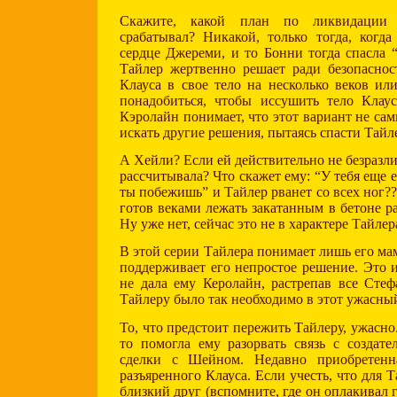
Скажите, какой план по ликвидации К
срабатывал? Никакой, только тогда, когд
сердце Джереми, и то Бонни тогда спасла “
Тайлер жертвенно решает ради безопаснос
Клауса в свое тело на несколько веков ил
понадобиться, чтобы иссушить тело Клау
Кэролайн понимает, что этот вариант не са
искать другие решения, пытаясь спасти Тайл
А Хейли? Если ей действительно не безразли
рассчитывала? Что скажет ему: “У тебя еще 
ты побежишь” и Тайлер рванет со всех ног?
готов веками лежать закатанным в бетоне р
Ну уже нет, сейчас это не в характере Тайлер
В этой серии Тайлера понимает лишь его ма
поддерживает его непростое решение. Это и
не дала ему Керолайн, растрепав все Стеф
Тайлеру было так необходимо в этот ужасный
То, что предстоит пережить Тайлеру, ужасно.
то помогла ему разорвать связь с создате
сделки с Шейном. Недавно приобретенн
разъяренного Клауса. Если учесть, что для
близкий друг (вспомните, где он оплакивал 