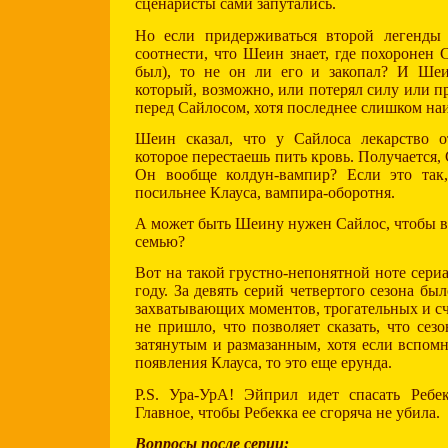
сценаристы сами запутались.
Но если придерживаться второй легенды
соотнести, что Шеин знает, где похоронен 
был), то не он ли его и закопал? И Шеи
который, возможно, или потерял силу или п
перед Сайлосом, хотя последнее слишком на
Шеин сказал, что у Сайлоса лекарство о
которое перестаешь пить кровь. Получается,
Он вообще колдун-вампир? Если это так,
посильнее Клауса, вампира-оборотня.
А может быть Шеину нужен Сайлос, чтобы ве
семью?
Вот на такой грустно-непонятной ноте сериа
году. За девять серий четвертого сезона б
захватывающих моментов, трогательных и сч
не пришло, что позволяет сказать, что сез
затянутым и размазанным, хотя если вспом
появления Клауса, то это еще ерунда.
P.S. Ура-УрА! Эйприл идет спасать Ребек
Главное, чтобы Ребекка ее сгоряча не убила.
Вопросы после серии: