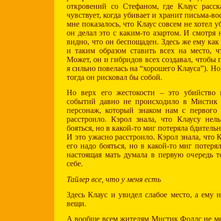
откровений со Стефаном, где Клаус расск
чувствует, когда убивает и хранит письма-в
мне показалось, что Клаус совсем не хотел у
он делал это с каким-то азартом. И смотря 
видно, что он беспощаден. Здесь же ему как
и таким образом ставить всех на место, ч
Может, он и гибридов всех создавал, чтобы
я сильно повелась на “хорошего Клауса”). Но
тогда он рисковал бы собой.
Но верх его жестокости – это убийство
событий давно не происходило в Мистик
персонаж, который знаком нам с первого 
расстроило. Кэрол знала, что Клаусу нель
бояться, но в какой-то миг потеряла бдительн
И это ужасно расстроило. Кэрол знала, что К
его надо бояться, но в какой-то миг потеря
настоящая мать думала в первую очередь т
себе.
Тайлер все, что у меня есть
Здесь Клаус и увидел слабое место, а ему 
вещи.
А вообще всем жителям Мистик Фоллс не м