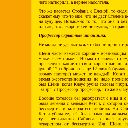
чего натворила, а вернее наболтала.
Что же касается Стефана с Еленой, то сюдя
скажет ему что-то еще, что не даст Стелене
на будущее. Возможно то то, что она и бе
или же, что лекарство ей не нужно, ей нрави
Профессор скрытные штанишки
Не могла не удержаться, что бы ни процитир
Шейн часто кажется хорошим всезнающим 
может всем помочь. Но мы-то знаем, что ем
преследует какие-то свои корыстные цели
душой 12 гибридов и еще 12 людей (думаю,
взрыву пастора) может не каждый. Кстати,
время жертвоприношения не надо произно
был Шеин, когда Клаус рубил головы гибр
“за зря”? Профессор-профессор, что же вы му
Вообще хотелось бы разобраться с ним и с
была легенда с ведьмой Кетси, с которой о
бессмертия и которая его любила. Но Са
Кетси убила ее, а Сайласа закопала живьем
тут неожиданно Сайлоса закопал друг
лекарством от бессмертия. Или Шеин т