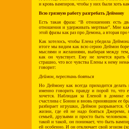
и кровь вампиров, чтобы у них были хоть ка
Всю грязную работу разгребать Деймону
Есть такая фраза: “В отношениях есть дв
отношения и удерживать мертвые”. Мне ка
этой фразы как раз про Демона, а вторая про
Как хотелось, чтобы Елена убедила Деймона
итоге мы видим как всю серию Деймон борет
мыслями и желаниями, выбирая между тем,
как он чувствует. Ему не хочется врать
страшно, что все чувства Елены к нему нен
говорит:
Деймон, перестань бояться
Но Деймону как всегда приходится делать 
именно говорить правду и порой то, что 
хочется. Наблюдая за Еленой в домике е
счастлива с Бонни и вновь принявшим ее бра
разбирает игрушки, Деймон разрывается. О
жизни, где ей не надо бояться Джереми, 
семьей, друзьями и просто быть человеком.
такой и такой, он понимает, что быть вампи
ей особенно. И он отключает свой эгоизм (хо