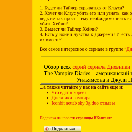
1. Будет ли Тайлер скрываться от Клауса?
2. Хочет ли Клаус убить его или узнать, как 
ведь не так прост – ему необходимо знать в
убить Хейли?
3. Выдаст ли Тайлер Хейли?
4. Есть у Бонни чувства к Джереми? И есть
их вместе?
Все самое интересное о сериале в группе
“Дн
Обзор всех
серий сериала Дневники 
The Vampire Diaries – американский 
Уильямсона и Джули П
...а также читайте у нас на сайте еще и:
Что едят в корее?
Дневники вампира
Iconbit nettab sky 3g duo отзывы
Подписка на новости
страницы ВКонтакте
.
Поделиться…