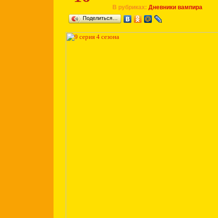
В рубриках:
Дневники вампира
Поделиться…