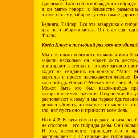
Джереми). Тайна об освобождении гибридов 
и он мягко говоря, в бешенстве разыскив
отомстить ему, забирает у него самое дорогое 
Бедняга, Тайлер. Вся эта заварушка с гибр
для него оборачивается. Он стал еще од
Фоллс.
Когда Клаус в последний раз кого-то убивал
Мы настолько увлеклись ухаживаниями Клау
забыли насколько он может быть жесток,
припирают к стенки и готовят заговор про
ходит на свидания, на конкурс “Мисс М
картины и просто наслаждается жизнью. В
кого-нибудь убивал? Ребекка не в счет. Я, ч
Может быть это был какой-нибудь про
который не имел значения. Откровения Клау
располагают к нему и мы теряем бдительнос
должен убивать, но мы уже отвыкли от это
зло, вот пусть оно и приносит всем боль.
Но в 4.09 Клауса снова предают и казалось б
не способен – его гибриды-рабы. Они больш
И это, несомненно, приводит его в яро
расправляется с 12 своими же гибридами. 