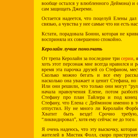
вообще остался у влюбленного Деймона) и о
сам защищать Джереми.
Остается надеется, что поцелуй Елены дал 
связью, а чувства у нее самые что ни есть на
Кстати, порадовала Бонни, которая не крив
восприняла их совершенно спокойно.
Керолайн лучше помолчать
От трепа Керолайн за последние три
серии
, 
хоть этот персонаж мне всегда нравился и р
время эта парочка друзей со Стефаном, мес
Сколько можно бегать и все ему расск
насколько она уважает и ценит Стефана, но
Или они решили, что только они могут “ру
начала нравоучения Елене, потом разболт
Стефану про план Тайлера и под конец
Стефану, что Елена с Деймоном именно в то
отпустил. Ну не много ли Керолайн Форбс
Хватит быть везде! Срочно требу
“ликвидировал”, хотя ему сейчас не до того.
Я очень надеюсь, что эту выскочку, которая 
жителей в Мистик Фолл, скоро приструнят