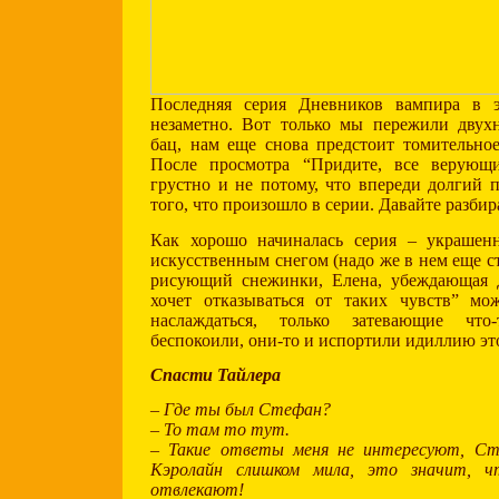
Последняя серия Дневников вампира в э
незаметно. Вот только мы пережили двух
бац, нам еще снова предстоит томительно
После просмотра “Придите, все верующи
грустно и не потому, что впереди долгий п
того, что произошло в серии. Давайте разбир
Как хорошо начиналась серия – украше
искусственным снегом (надо же в нем еще с
рисующий снежинки, Елена, убеждающая 
хочет отказываться от таких чувств” м
наслаждаться, только затевающие что
беспокоили, они-то и испортили идиллию эт
Спасти Тайлера
– Где ты был Стефан?
– То там то тут.
– Такие ответы меня не интересуют, Ст
Кэролайн слишком мила, это значит, 
отвлекают!