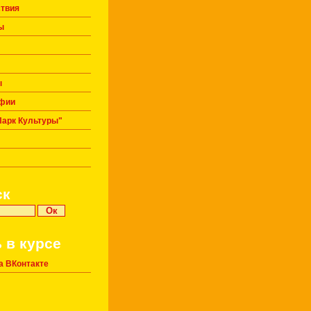
твия
ы
ы
фии
Парк Культуры"
ск
 в курсе
а ВКонтакте