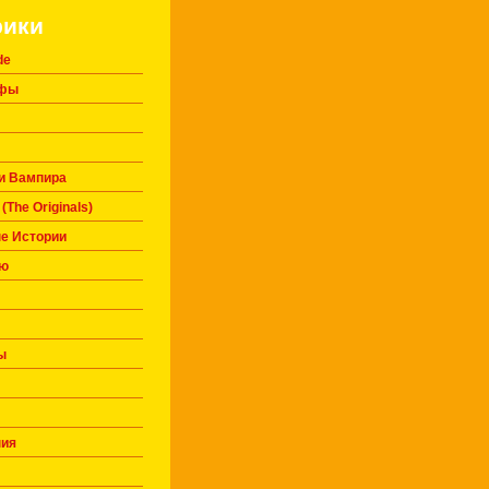
рики
de
афы
и Вампира
(The Originals)
е Истории
ью
ы
ния