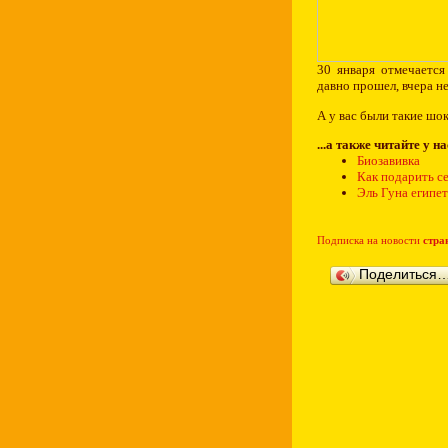
30 января отмечаетс
давно прошел, вчера не
А у вас были такие ш
...а также читайте у н
Биозавивка
Как подарить с
Эль Гуна египе
Подписка на новости
стра
Поделиться