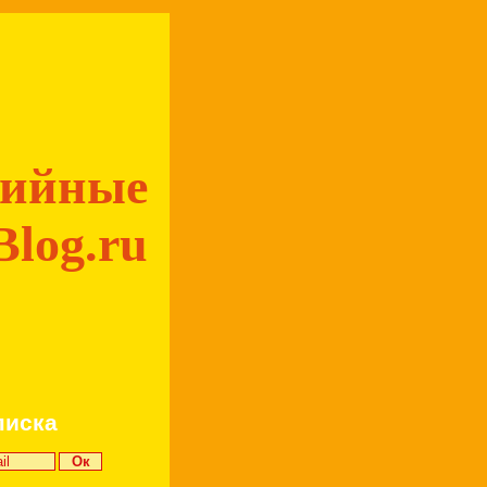
дийные
Blog.ru
писка