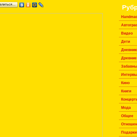
елиться…
Руб
Handma
Автогр
Видео
Дети
Дневник
Древние 
Забавны
Интерв
Кино
Книги
Концерт
Мода
Общее
Отноше
Подарки