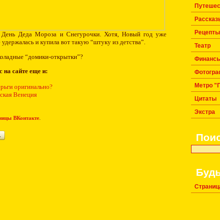
Путешес
Рассказ
Рецепты
я День Деда Мороза и Снегурочки. Хотя, Новый год уже
 удержалась и купила вот такую “штуку из детства”.
Театр
околадные “домики-открытки”?
Финанс
ас на сайте еще и:
Фотогра
Метро "
ерьги оригинально?
тская Венеция
Цитаты
Экстра
ницы ВКонтакте
.
…
Пои
Будь
Страниц