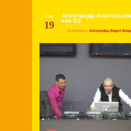
Александр Анатольев
Сен
как DJ
19
В рубриках:
Автографы
Видео
Конц