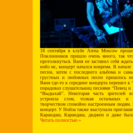
18 сентября в клубе Arena Moscow прош
Поклонников пришло очень много, так чт
протолкнуться. Ваня не заставил себя ждат
нойз мс, концерт начался вовремя. В начал
песни, затем с последнего альбома и сам
грустных и любовных песен пришлось не
Ваня где-то к середине концерта перешел к
порадовал слушательниц песнями “Певец и 
“Выдыхай”. Некоторая часть зрителей в
устроила слэм, толкая остальных и 
творчеством спокойно настроенным людям. 
концерт. У Нойза также выступали приглаш
Карандаш, Карандаш, диджеи и даже была
Читать полностью »