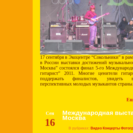
17 сентября в Экоцентре “Сокольники” в ра
в России выставки достижений музыкальн
Москва” состоялся финал 5-го Международ
гитарист” 2011. Многие ценители гит
поддержать финалистов, увидеть 
перспективных молодых музыкантов страны
Ещ
Международная выст
Сен
Москва
16
В рубриках:
Видео
Концерты
Фотог