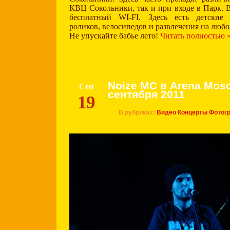
КВЦ Сокольники, так и при входе в Парк. 
бесплатный WI-FI. Здесь есть детские 
роликов, велосипедов и развлечения на любо
Не упускайте бабье лето!
Читать полностью 
Noize MC в Arena Mos
Сен
сентября 2011
19
В рубриках:
Видео
Концерты
Фотог