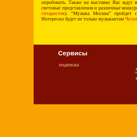
опробовать. Также на выставке Вас ждут 
световые представления и различные конку
гитаристов
). “Музыка Москва” пройдет с
Интересно будет не только музыкантам
Читат
Сервисы
подписка
А
с
В