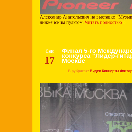
Александр Анатольевич на выставке “Музык
диджейским пультом.
Читать полностью »
Финал 5-го Междунар
Сен
конкурса “Лидер-гитар
17
Москве
В рубриках:
Видео
Концерты
Фотог